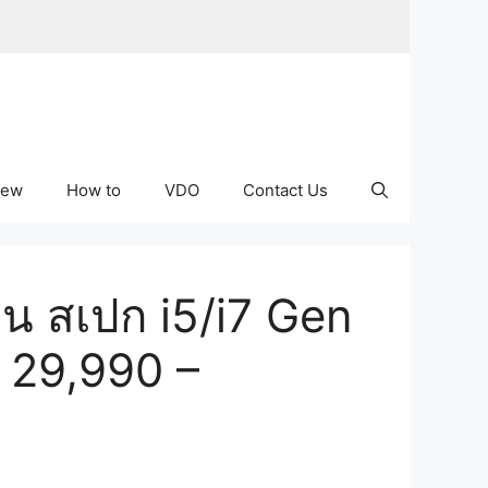
iew
How to
VDO
Contact Us
่น สเปก i5/i7 Gen
 29,990 –