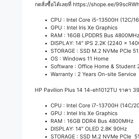
กดสั่งซื้อได้เลยที่ https://shope.ee/99scR
CPU : Intel Core i5-13500H (12C/16
GPU : Intel Iris Xe Graphics
RAM : 16GB LPDDR5 Bus 4800MH
DISPLAY: 14″ IPS 2.2K (2240 x 140
STORAGE : SSD M.2 NVMe PCIe 5
OS : Windows 11 Home
Software : Office Home & Student 
Warranty : 2 Years On-site Service
HP Pavilion Plus 14 14-eh1012TU ราคา 3
CPU : Intel Core i7-13700H (14C/20
GPU : Intel Iris Xe Graphics
RAM : 16GB DDR4 Bus 4800MHz
DISPLAY: 14″ OLED 2.8K 90Hz
STORAGE : SSD M.2 NVMe PCIe 5