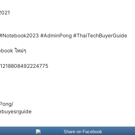
2021
3 #Notebook2023 #AdminPong #ThaiTechBuyerGuide
ebook ใหม่ๆ
s/1218808492224775
Pong/
ebuyesrguide
Share on Facebook