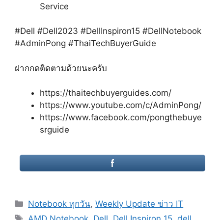
Service
#Dell #Dell2023 #DellInspiron15 #DellNotebook
#AdminPong #ThaiTechBuyerGuide
ฝากกดติดตามด้วยนะครับ
https://thaitechbuyerguides.com/
https://www.youtube.com/c/AdminPong/
https://www.facebook.com/pongthebuye
srguide
Categories
Notebook ทุกวัน
,
Weekly Update ข่าว IT
Tags
AMD Notebook
,
Dell
,
Dell Inspiron 15
,
dell