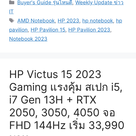
Categories
Buyer's Guide รุ่นไหนดี
,
Weekly Update ข่าว
IT
Tags
AMD Notebook
,
HP 2023
,
hp notebook
,
hp
pavilion
,
HP Pavilion 15
,
HP Pavilion 2023
,
Notebook 2023
HP Victus 15 2023
Gaming แรงคุ้ม สเปก i5,
i7 Gen 13H + RTX
2050, 3050, 4050 จอ
FHD 144Hz เริ่ม 33,990