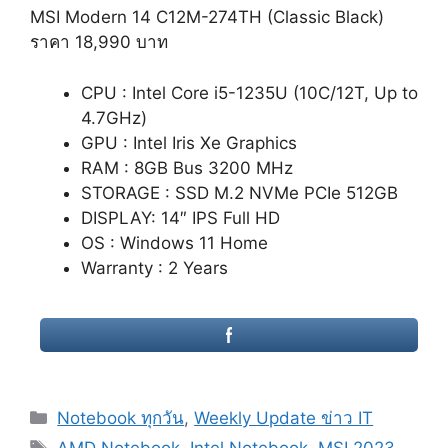
MSI Modern 14 C12M-274TH (Classic Black)
ราคา 18,990 บาท
CPU : Intel Core i5-1235U (10C/12T, Up to
4.7GHz)
GPU : Intel Iris Xe Graphics
RAM : 8GB Bus 3200 MHz
STORAGE : SSD M.2 NVMe PCIe 512GB
DISPLAY: 14″ IPS Full HD
OS : Windows 11 Home
Warranty : 2 Years
Categories
Notebook ทุกวัน
,
Weekly Update ข่าว IT
Tags