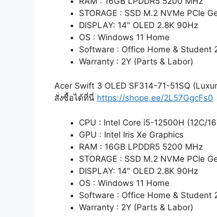
RAM : 16GB LPDDR5 5200 MHz
STORAGE : SSD M.2 NVMe PCIe G
DISPLAY: 14″ OLED 2.8K 90Hz
OS : Windows 11 Home
Software : Office Home & Student 
Warranty : 2Y (Parts & Labor)
Acer Swift 3 OLED SF314-71-51SQ (Luxu
สั่งซื้อได้ที่นี่
https://shope.ee/2L57GgcFs0
CPU : Intel Core i5-12500H (12C/16
GPU : Intel Iris Xe Graphics
RAM : 16GB LPDDR5 5200 MHz
STORAGE : SSD M.2 NVMe PCIe G
DISPLAY: 14″ OLED 2.8K 90Hz
OS : Windows 11 Home
Software : Office Home & Student 
Warranty : 2Y (Parts & Labor)