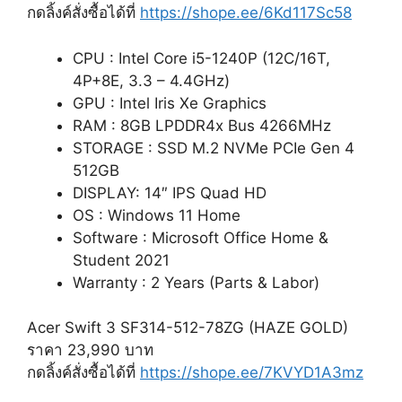
กดลิ้งค์สั่งซื้อได้ที่
https://shope.ee/6Kd117Sc58
CPU : Intel Core i5-1240P (12C/16T,
4P+8E, 3.3 – 4.4GHz)
GPU : Intel Iris Xe Graphics
RAM : 8GB LPDDR4x Bus 4266MHz
STORAGE : SSD M.2 NVMe PCIe Gen 4
512GB
DISPLAY: 14″ IPS Quad HD
OS : Windows 11 Home
Software : Microsoft Office Home &
Student 2021
Warranty : 2 Years (Parts & Labor)
Acer Swift 3 SF314-512-78ZG (HAZE GOLD)
ราคา 23,990 บาท
กดลิ้งค์สั่งซื้อได้ที่
https://shope.ee/7KVYD1A3mz