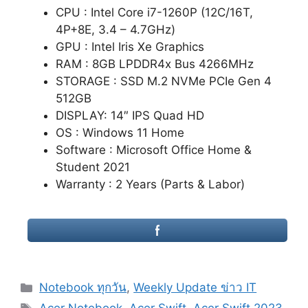
CPU : Intel Core i7-1260P (12C/16T,
4P+8E, 3.4 – 4.7GHz)
GPU : Intel Iris Xe Graphics
RAM : 8GB LPDDR4x Bus 4266MHz
STORAGE : SSD M.2 NVMe PCIe Gen 4
512GB
DISPLAY: 14″ IPS Quad HD
OS : Windows 11 Home
Software : Microsoft Office Home &
Student 2021
Warranty : 2 Years (Parts & Labor)
Categories
Notebook ทุกวัน
,
Weekly Update ข่าว IT
Tags