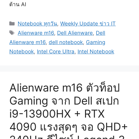
ด้าน AI
Categories
Notebook ทุกวัน
,
Weekly Update ข่าว IT
Tags
Alienware m16
,
Dell Alienware
,
Dell
Alienware m16
,
dell notebook
,
Gaming
Notebook
,
Intel Core Ultra
,
Intel Notebook
Alienware m16 ตัวท็อป
Gaming จาก Dell สเปก
i9-13900HX + RTX
4090 แรงสุดๆ จอ QHD+