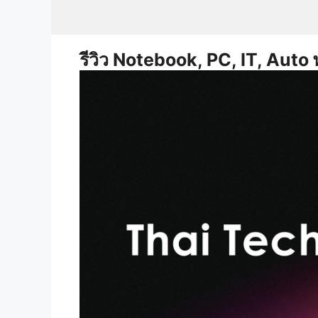
Skip
to
content
รีวิว Notebook, PC, IT, Auto 