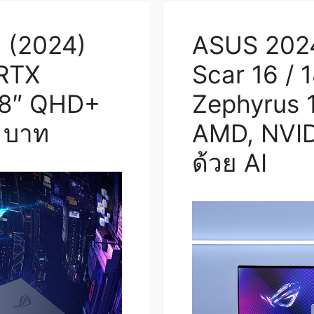
 (2024)
ASUS 2024 
 RTX
Scar 16 /
18″ QHD+
Zephyrus 1
 บาท
AMD, NVIDI
ด้วย AI