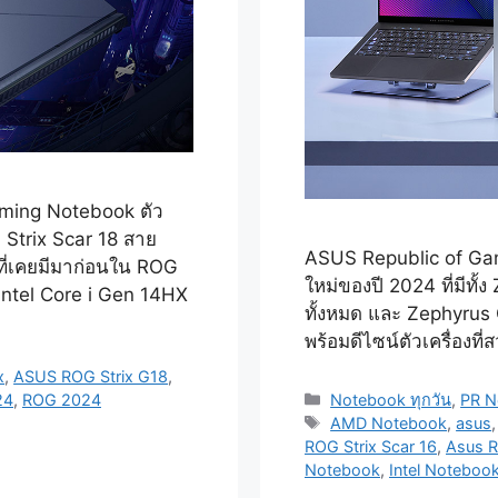
ming Notebook ตัว
 Strix Scar 18 สาย
ASUS Republic of Gam
ที่เคยมีมาก่อนใน ROG
ใหม่ของปี 2024 ที่มีทั
 Intel Core i Gen 14HX
ทั้งหมด และ Zephyrus G1
พร้อมดีไซน์ตัวเครื่องที่
x
,
ASUS ROG Strix G18
,
Categories
24
,
ROG 2024
Notebook ทุกวัน
,
PR 
Tags
AMD Notebook
,
asus
ROG Strix Scar 16
,
Asus R
Notebook
,
Intel Noteboo