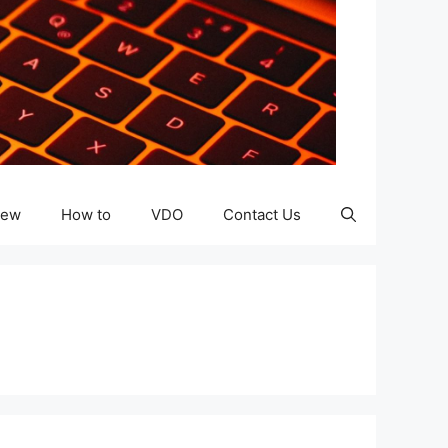
iew
How to
VDO
Contact Us