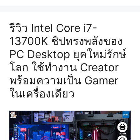
Desktop
รุ่น
ล่าสุด
รีวิว Intel Core i7-
ความเร็ว
13700K ชิปทรงพลังของ
สูงสุด
6GHz
PC Desktop ยุคใหม่รักษ์
เพิ่ม
E-
โลก ใช้ทำงาน Creator
core
บาง
พร้อมความเป็น Gamer
รุ่น
ในเครื่องเดียว
ย่อย
ราคา
เริ่ม
12,790
บาท