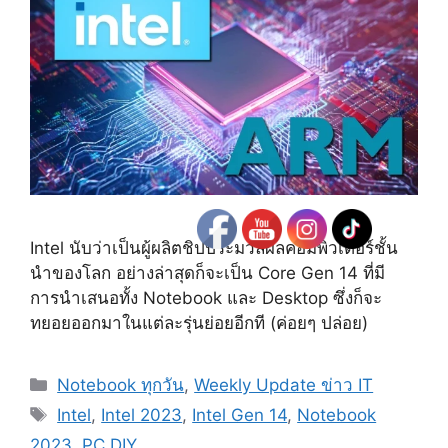
Intel นับว่าเป็นผู้ผลิตชิปประมวลผลคอมพิวเตอร์ชั้น
นำของโลก อย่างล่าสุดก็จะเป็น Core Gen 14 ที่มี
การนำเสนอทั้ง Notebook และ Desktop ซึ่งก็จะ
ทยอยออกมาในแต่ละรุ่นย่อยอีกที (ค่อยๆ ปล่อย)
Categories
Notebook ทุกวัน
,
Weekly Update ข่าว IT
Tags
Intel
,
Intel 2023
,
Intel Gen 14
,
Notebook
2023
,
PC DIY