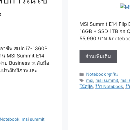
น
MSI Summit E14 Flip
16GB + SSD 1TB จอ QHD
55,990 บาท #noteboo
ออาชีพ สเปก i7-1360P
ด้าน MSI Summit E14
รี
อ่านเพิ่มเติม
่สาย Business ระดับมือ
วิว
ับประสิทธิภาพและ
โน๊
Categories
Notebook ทุกวัน
ตบุ๊ค
Tags
msi
,
msi summit
,
msi 
MSI
โน๊ตบุ๊ค
,
รีวิว Notebook
,
รี
Summit
E14
Flip
EVO
 Notebook
,
msi summit
,
สาย
งาน