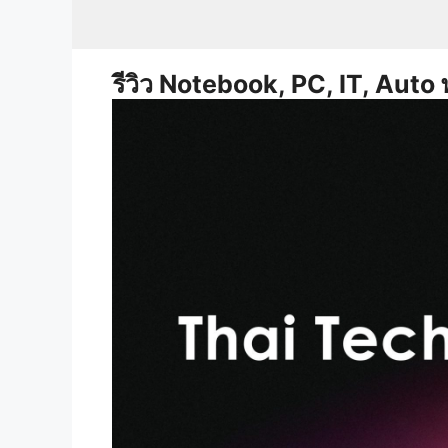
Skip
to
content
รีวิว Notebook, PC, IT, Auto 