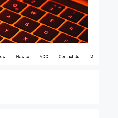
iew
How to
VDO
Contact Us